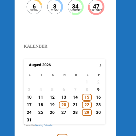
6
8
34
47
PÄEVA
TUNDI
MINUTIT
SEKUNDIT
KALENDER
›
August
2026
E
T
K
N
R
L
P
1
2
3
4
5
6
7
8
9
10
11
12
13
14
15
16
17
18
19
20
21
22
23
24
25
26
27
28
29
30
31
Powered by
Booking Calendar