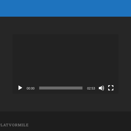
Videoesitaja
00:00
02:53
LATVORMILE