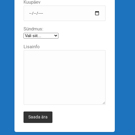
Kuupäev
Sündmus:
Lisainfo