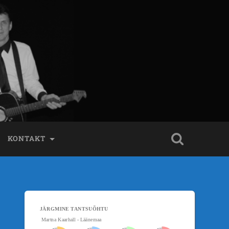
KONTAKT
JÄRGMINE TANTSUÕHTU
Martna Kaarhall - Läänemaa