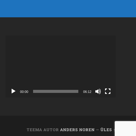
Videoesitaja
00:00
06:12
TEEMA AUTOR
ANDERS NOREN
—
ÜLES ↑