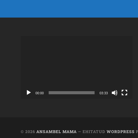
Videoesitaja
00:00
03:33
© 2026
ANSAMBEL MAMA
— EHITATUD
WORDPRESS
P