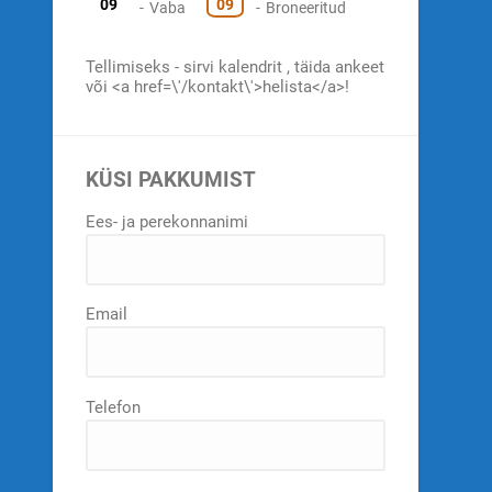
09
09
-
Vaba
-
Broneeritud
Tellimiseks - sirvi kalendrit , täida ankeet
või <a href=\'/kontakt\'>helista</a>!
KÜSI PAKKUMIST
Ees- ja perekonnanimi
Email
Telefon